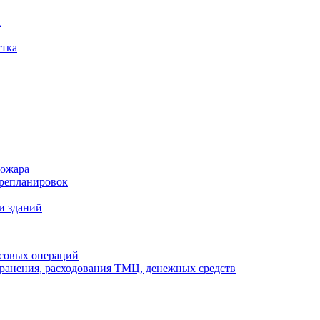
а
стка
пожара
ерепланировок
и зданий
нсовых операций
ранения, расходования ТМЦ, денежных средств