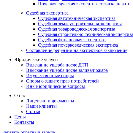
Почерковедческая экспертиза оттиска печати
Судебная экспертиза
Судебная автотехническая экспертиза
Судебная землеустроительная экспертиза
Судебная товароведческая экспертиза
Судебная строительно-техническая экспертиз
Судебная финансовая экспертиза
Судебная почерковедческая экспертиза
Составление рецензий на экспертное заключение
Юридические услуги
Взыскание ущерба после ДТП
Взыскание ущерба после залива/пожара
Имущественные споры
Споры о защите прав потребителей
Иные юридические вопросы
О нас
Лицензии и документы
Наши клиенты
Статьи
Цены
Контакты
Заказать обратный звонок