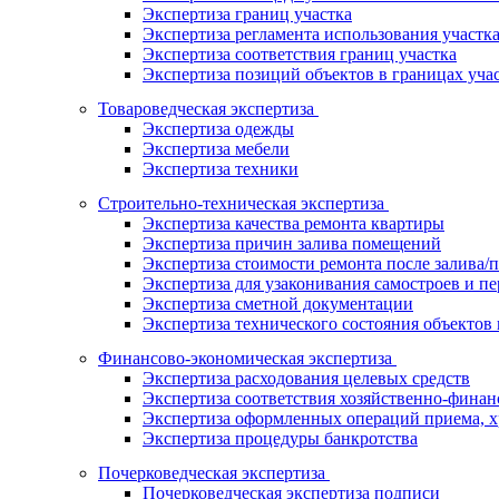
Экспертиза границ участка
Экспертиза регламента использования участк
Экспертиза соответствия границ участка
Экспертиза позиций объектов в границах уча
Товароведческая экспертиза
Экспертиза одежды
Экспертиза мебели
Экспертиза техники
Строительно-техническая экспертиза
Экспертиза качества ремонта квартиры
Экспертиза причин залива помещений
Экспертиза стоимости ремонта после залива/
Экспертиза для узаконивания самостроев и п
Экспертиза сметной документации
Экспертиза технического состояния объектов 
Финансово-экономическая экспертиза
Экспертиза расходования целевых средств
Экспертиза соответствия хозяйственно-фина
Экспертиза оформленных операций приема, х
Экспертиза процедуры банкротства
Почерковедческая экспертиза
Почерковедческая экспертиза подписи