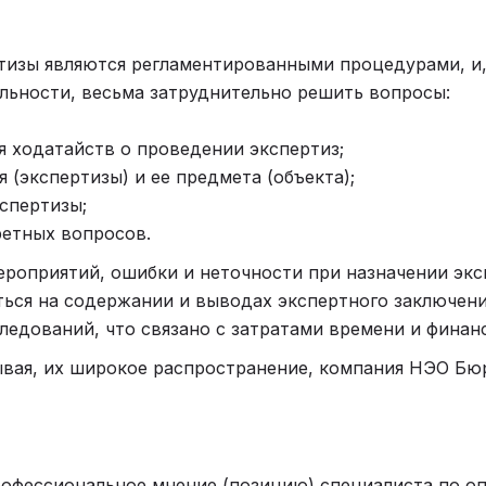
тизы являются регламентированными процедурами, и,
льности, весьма затруднительно решить вопросы:
я ходатайств о проведении экспертиз;
 (экспертизы) и ее предмета (объекта);
спертизы;
ретных вопросов.
роприятий, ошибки и неточности при назначении экс
ься на содержании и выводах экспертного заключения
едований, что связано с затратами времени и финан
вая, их широкое распространение, компания НЭО Бюр
рофессиональное мнение (позицию) специалиста по о